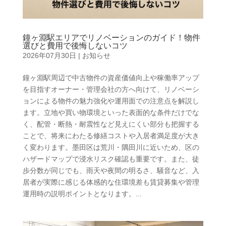
鐘ヶ淵駅エリアでリノベーションのガイド！物件
選びと費用で後悔しないコツ
2026年07月30日
|
お知らせ
鐘ヶ淵駅周辺で中古物件の資産価値向上や稼働率アップ
を目指すオーナー・管理会社の方へ向けて、リノベーシ
ョンによる物件の魅力強化や運用面での注意点を解説し
ます。立地や買い物環境といった表面的な条件だけでな
く、配管・断熱・耐震性など見えにくい部分も把握する
ことで、将来にわたる修繕コストや入居者満足度が大き
く変わります。墨田区は荒川・隅田川に近いため、区の
ハザードマップで浸水リスク確認も重要です。また、徒
歩分数が同じでも、雨天や夜間の明るさ、騒音など、入
居者が実際に感じる体感的な住環境差も賃貸募集や管理
運用時の説明ポイントとなります。...