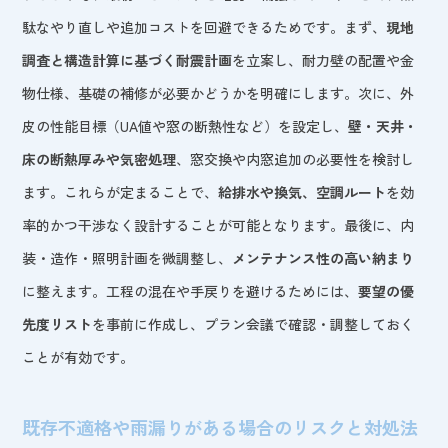
駄なやり直しや追加コストを回避できるためです。まず、
現地
調査と構造計算に基づく耐震計画
を立案し、耐力壁の配置や金
物仕様、基礎の補修が必要かどうかを明確にします。次に、外
皮の性能目標（UA値や窓の断熱性など）を設定し、
壁・天井・
床の断熱厚みや気密処理
、窓交換や内窓追加の必要性を検討し
ます。これらが定まることで、
給排水や換気、空調ルート
を効
率的かつ干渉なく設計することが可能となります。最後に、内
装・造作・照明計画を微調整し、
メンテナンス性の高い納まり
に整えます。工程の混在や手戻りを避けるためには、
要望の優
先度リスト
を事前に作成し、プラン会議で確認・調整しておく
ことが有効です。
既存不適格や雨漏りがある場合のリスクと対処法