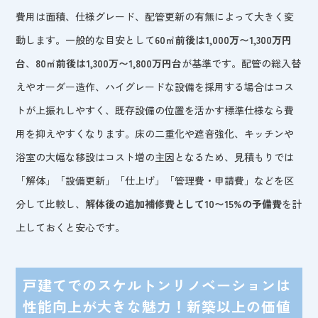
費用は面積、仕様グレード、配管更新の有無によって大きく変
動します。一般的な目安として
60㎡前後は1,000万〜1,300万円
台
、
80㎡前後は1,300万〜1,800万円台
が基準です。配管の総入替
えやオーダー造作、ハイグレードな設備を採用する場合はコス
トが上振れしやすく、既存設備の位置を活かす標準仕様なら費
用を抑えやすくなります。床の二重化や遮音強化、キッチンや
浴室の大幅な移設はコスト増の主因となるため、見積もりでは
「解体」「設備更新」「仕上げ」「管理費・申請費」などを区
分して比較し、
解体後の追加補修費として10〜15%の予備費
を計
上しておくと安心です。
戸建てでのスケルトンリノベーションは
性能向上が大きな魅力！新築以上の価値