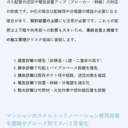
ガス配管の迂回や電気容量アップ（ブレーカー・幹線）の対応
が前提です。IH化の場合は配線径や分電盤の増設が必要になる
場合があり、
契約容量の上限
にも注意が必要です。これらの変
更は上下階や共用部への影響も大きいため、
事前合意と現場で
の施工管理
がリスク低減に直結します。
遮音計画
の優先（床構造・L値・二重床の高さ）
排水計画
で勾配とパイプスペース距離を優先
換気計画
は既存ダクト径や経路、逆流対策を確認
電気計画
で容量・幹線・分電盤を適正化
防火計画
は可燃材・火気作業や感知器位置を調整
マンションのスケルトンリノベーション費用相場
を面積やグレード別でズバリ目安化