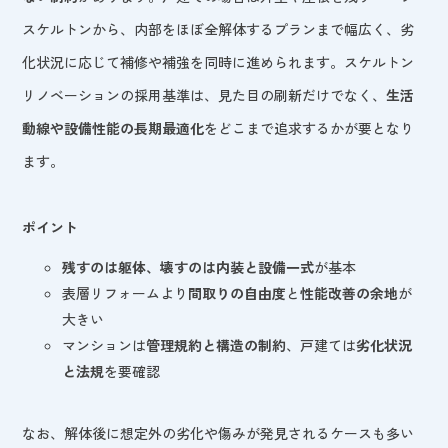
スケルトンから、内部をほぼ全解体するプランまで幅広く、劣
化状況に応じて補修や補強を同時に進められます。スケルトン
リノベーションの採用基準は、見た目の刷新だけでなく、
生活
動線や設備性能の長期最適化
をどこまで追求するかが要となり
ます。
ポイント
残すのは躯体、壊すのは内装と設備一式
が基本
表層リフォームより
間取りの自由度
と
性能改善の余地
が
大きい
マンションは
管理規約と構造の制約
、戸建ては
劣化状況
と法規
を要確認
なお、解体後に想定外の劣化や傷みが発見されるケースも多い