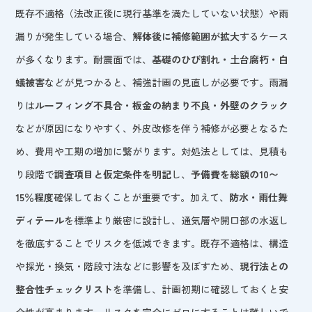
既存不適格（法改正後に現行基準を満たしていない状態）や雨
漏りが発生している場合、
解体後に補修範囲が拡大
するケース
が多くなります。耐震面では、
基礎のひび割れ・土台腐朽・白
蟻被害
などが見つかると、補強計画の見直しが必要です。雨漏
りは
ルーフィング不具合・板金の納まり不良・外壁のクラック
などが原因になりやすく、外皮改修を伴う補修が必要となるた
め、費用や工期の増加に繋がります。対処法としては、見積も
り段階で
調査項目と仮定条件を明記
し、
予備費を総額の10〜
15％程度
確保しておくことが重要です。加えて、
防水・雨仕舞
ディテール
を標準より厳密に設計し、通気層や開口部の水返し
を徹底することでリスクを低減できます。既存不適格は、構造
や採光・換気・階段寸法などに影響を及ぼすため、
現行法との
整合性チェックリスト
を準備し、計画初期に確認しておくと安
全性が高まります。リスクを完全にゼロにすることは難しいで