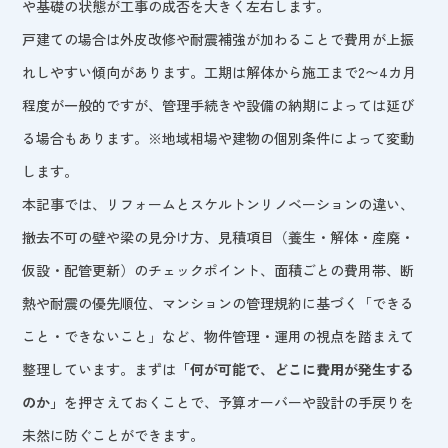
や基礎の状態が工事の成否を大きく左右します。
戸建ての場合は外皮改修や耐震補強が加わることで費用が上振
れしやすい傾向があります。工期は解体から施工まで2〜4カ月
程度が一般的ですが、管理手続きや設備の納期によっては延び
る場合もあります。※地域相場や建物の個別条件によって変動
します。
本記事では、リフォームとスケルトンリノベーションの違い、
撤去不可の壁や梁の見分け方、見積項目（養生・解体・産廃・
仮設・配管更新）のチェックポイント、面積ごとの費用帯、断
熱や耐震の優先順位、マンションの管理規約に基づく「できる
こと・できないこと」など、物件管理・運用の視点を踏まえて
整理しています。まずは
「何が可能で、どこに費用が発生する
のか」
を押さえておくことで、予算オーバーや設計の手戻りを
未然に防ぐことができます。