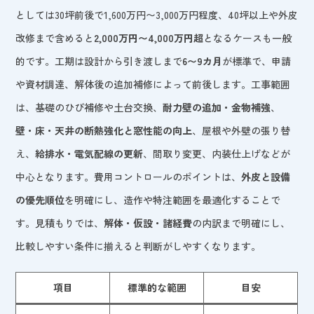
としては30坪前後で1,600万円〜3,000万円程度、40坪以上や外皮
改修まで含めると
2,000万円〜4,000万円超
となるケースも一般
的です。工期は設計から引き渡しまで
6〜9カ月
が標準で、申請
や資材調達、解体後の追加補修によって前後します。工事範囲
は、基礎のひび補修や土台交換、
耐力壁の追加・金物補強
、
壁・床・天井の断熱強化と窓性能の向上
、屋根や外壁の張り替
え、
給排水・電気配線の更新
、間取り変更、内装仕上げなどが
中心となります。費用コントロールのポイントは、
外皮と設備
の優先順位
を明確にし、造作や特注範囲を最適化することで
す。見積もりでは、
解体・仮設・諸経費
の内訳まで明確にし、
比較しやすい条件に揃えると判断がしやすくなります。
項目
標準的な範囲
目安