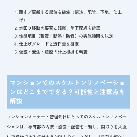
残す／更新する部位を確定
（構造、配管、下地、仕上
げ）
水回り移動の要否
と距離、階下配慮を確認
性能項目（耐震・断熱・防音）
の実施範囲を決定
仕上げグレードと造作量
を確定
仮設・養生・産廃
の計上根拠を精査
マンションでのスケルトンリノベーショ
ンはどこまでできる？可能性と注意点を
解説
マンションオーナー・管理会社にとってのスケルトンリノベー
ションは、専有部の内装・設備・配管を一新し、間取りを大胆
に再設計できる点が大きな魅力です。ただし、共用部や躯体に