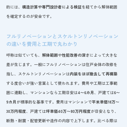
的には、
構造計算や専門設計者による検証
を経てから解体範囲
を確定するのが安全です。
フルリノベーションとスケルトンリノベーション
の違いを費用と工期で丸わかり
呼称は似ていても、
解体範囲
や
性能改善の深さ
によって大きな
差が生じます。一般にフルリノベーションは住戸全体の改修を
指し、スケルトンリノベーションは
内装をほぼ撤去して再構築
する度合いが強い言葉として使われます。費用や工期は工事範
囲に連動し、マンションなら工期目安は
4〜6カ月
、戸建ては
6〜
9カ月
が標準的な基準です。費用はマンションで
平米単価18万〜
30万円程度
、戸建ては
坪単価40万〜80万円程度
が目安となり、
断熱・耐震・配管更新や造作の内容で上下します。比べる際は