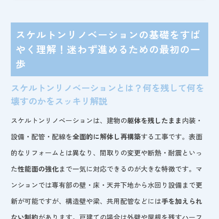
スケルトンリノベーションの基礎をすば
やく理解！迷わず進めるための最初の一
歩
スケルトンリノベーションとは？何を残して何を
壊すのかをスッキリ解説
スケルトンリノベーションは、建物の
躯体を残したまま
内装・
設備・配管・配線を
全面的に解体し再構築
する工事です。表面
的なリフォームとは異なり、間取りの変更や断熱・耐震といっ
た
性能面の強化
まで一気に対応できるのが大きな特徴です。マ
ンションでは専有部の壁・床・天井下地から水回り設備まで更
新が可能ですが、構造壁や梁、共用配管などには
手を加えられ
ない制約
があります。戸建ての場合は外壁や屋根を残すハーフ