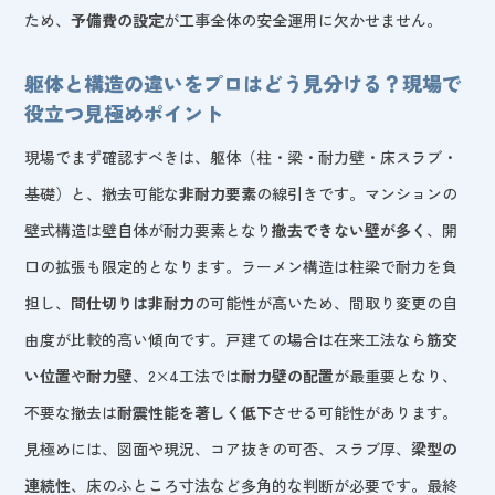
ため、
予備費の設定
が工事全体の安全運用に欠かせません。
躯体と構造の違いをプロはどう見分ける？現場で
役立つ見極めポイント
現場でまず確認すべきは、躯体（柱・梁・耐力壁・床スラブ・
基礎）と、撤去可能な
非耐力要素
の線引きです。マンションの
壁式構造は壁自体が耐力要素となり
撤去できない壁が多く
、開
口の拡張も限定的となります。ラーメン構造は柱梁で耐力を負
担し、
間仕切りは非耐力
の可能性が高いため、間取り変更の自
由度が比較的高い傾向です。戸建ての場合は在来工法なら
筋交
い位置
や
耐力壁
、2×4工法では
耐力壁の配置
が最重要となり、
不要な撤去は
耐震性能を著しく低下
させる可能性があります。
見極めには、図面や現況、コア抜きの可否、スラブ厚、
梁型の
連続性
、床のふところ寸法など多角的な判断が必要です。最終