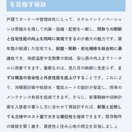
を目指す秘訣
戸建てオーナーや管理会社にとって、スケルトンリノベーショ
ンは骨組みを残して内装・設備・配管を一新し、
間取りの刷新
と住宅性能の向上を同時に実現できる
のが最大の魅力です。築
年数が経過した住宅でも、
耐震・断熱・劣化補修を総合的に最
適化
でき、体感温度や光熱費の削減、安心感の向上までトータ
ルに改善できます。重要なのは、見た目の刷新に先走らず、
ま
ずは構造の安全性と外皮性能を底上げする
ことです。これによ
り、冷暖房計画や給排水・電気ルートの設計が安定し、将来の
メンテナンス負担を低減できます。さらに、家事動線や収納計
画を入居者の暮らし方に合わせて再設計すれば、
新築と比較し
ても立地やコスト面で大きな優位性
を確保できます。既存物件
の価値を賢く磨き、資産性と住み心地の両立を目指しましょ