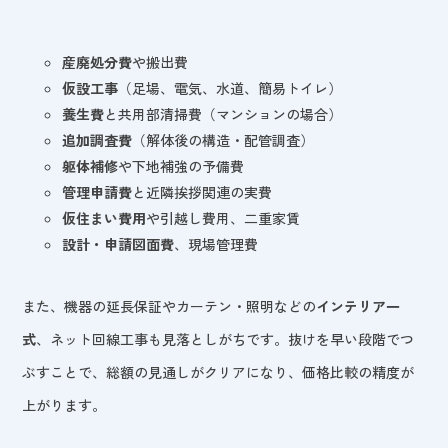
産廃処分費
や搬出費
仮設工事
（足場、電気、水道、簡易トイレ）
養生費
と共用部清掃費（マンションの場合）
追加調査費
（解体後の構造・配管調査）
躯体補修
や下地補強の予備費
管理申請費
と近隣挨拶関連の実費
仮住まい費用
や引越し費用、二重家賃
設計・申請図面費
、現場管理費
また、機器の延長保証やカーテン・照明などの
インテリア一
式
、ネット回線工事も見落としがちです。抜けを早い段階でつ
ぶすことで、総額の見通しがクリアになり、価格比較の精度が
上がります。