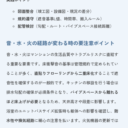
図面整合
（竣工図・設備図・現況の差分）
規約遵守
（遮音基準L値、時間帯、搬入ルール）
配管検討
（勾配・ルート・パイプスペース接続距離）
音・水・火の経路が変わる時の要注意ポイント
音・水・火はマンションの生活品質やトラブルリスクに直結す
る重要な要素です。床衝撃音の基準は管理規約で定められてい
ることが多く、
直貼りフローリングから二重床化
することで遮
音性を確保するのが一般的です。キッチンの移設を行う場合は
排水勾配の確保が必須条件となり、
パイプスペースから離れる
ほど床上げが必要
となるため、天井高さや段差に影響します。
浴室のユニットバスサイズ拡張時も躯体への影響を確認し、
防
水性や換気経路
に細心の注意を払います。火気機器の更新では