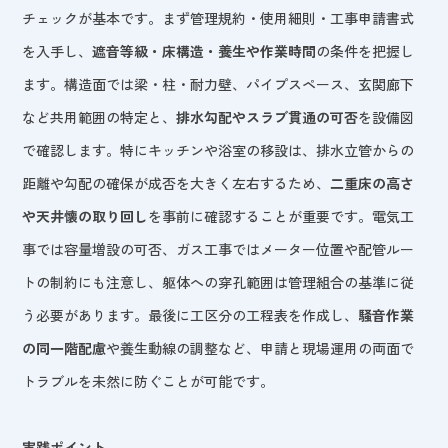
チェックが基本です。まず管理規約・使用細則・工事申請書式
を入手し、
遮音等級・床構造・養生や作業時間
の条件を把握し
ます。構造面では梁・柱・耐力壁、パイプスペース、玄関廊下
など共用範囲の特定と、
排水勾配やスラブ貫通の可否
を設備図
で確認します。特にキッチンや浴室の移設は、排水立管からの
距離や勾配の確保が成否を大きく左右するため、
二重床の高さ
や天井懐の取り回し
を事前に確認することが重要です。電気工
事では容量増設の可否、ガス工事ではメーター位置や配管ルー
トの制約にも注意し、躯体への穿孔範囲は管理組合の基準に従
う必要があります。最後に工区分の工程表を作成し、
騒音作業
の同一階配慮
や養生動線の調整など、申請と現場運用の両面で
トラブルを未然に防ぐことが可能です。
実践ポイント