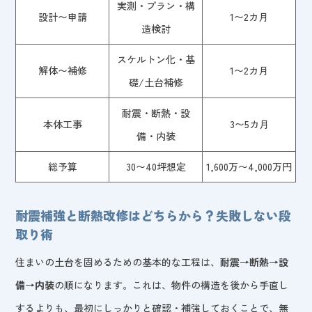
実測・プラン・構
設計〜申請
1〜2カ月
造検討
スケルトン化・基
解体〜補修
1〜2カ月
礎/土台補修
耐震・断熱・設
本体工事
3〜5カ月
備・内装
総予算
30〜40坪想定
1,600万〜4,000万円
耐震補強と断熱改修はどちらから？失敗しない段
取り術
住まいの土台を固めるための基本的な工程は、
耐震→断熱→設
備→内装
の順になります。これは、物件の構造を後から手直し
するよりも、最初にしっかりと確認・補強しておくことで、無