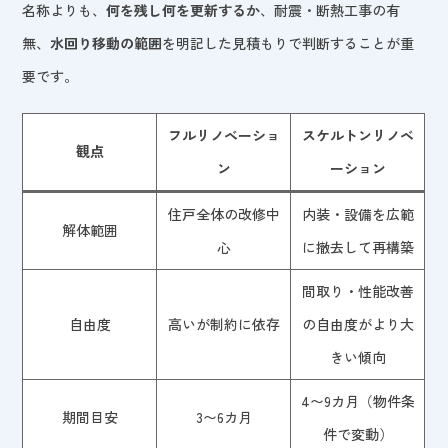
名称よりも、
何を残し何を更新するか
、耐震・断熱工事の有
無、
水回り移動の範囲
を明記した見積もりで判断することが重
要です。
フルリノベーショ
スケルトンリノベ
観点
ン
ーション
住戸全体の改修中
内装・設備を広範
解体範囲
心
に撤去して再構築
間取り・性能改善
自由度
高いが制約に依存
の自由度がより大
きい傾向
4〜9カ月（物件条
期間目安
3〜6カ月
件で変動）