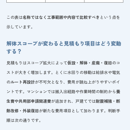
この表は
名称ではなく工事範囲や内容で比較すべき
という点を
示しています。
解体スコープが変わると見積もり項目はどう変動
する？
見積もりはスコープ拡大によって
仮設・解体・産廃・復旧
のコ
ストが大きく増加します。とくに水回りの移動は給排水や電気
の
ルート再設計
が不可欠となり、費用が跳ね上がりやすいポイ
ントです。マンションでは搬入出経路や作業時間の制約から
養
生費や共用部申請関連費
が追加され、戸建てでは
耐震補強・断
熱改修・外装復旧
が新たな費用項目として加わります。判断手
順は次の通りです。