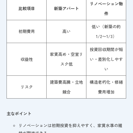
リノベーション物
比較項目
新築アパート
件
低い（新築の約
初期費用
高い
1/2〜1/3）
投資回収期間が短
家賃高め・空室リ
収益性
い・差別化しやす
スク低
い
建築費高騰・立地
構造老朽化・修繕
リスク
競合
費用増加
主なポイント
リノベーションは初期投資を抑えやすく、家賃水準の維
持が期待できる