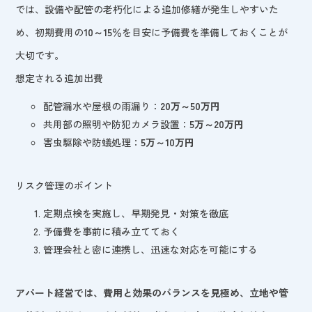
では、設備や配管の老朽化による追加修繕が発生しやすいた
め、初期費用の
10～15％
を目安に予備費を準備しておくことが
大切です。
想定される追加出費
配管漏水や屋根の雨漏り：
20万～50万円
共用部の照明や防犯カメラ設置：
5万～20万円
害虫駆除や防蟻処理：
5万～10万円
リスク管理のポイント
定期点検を実施し、早期発見・対策を徹底
予備費を事前に積み立てておく
管理会社と密に連携し、迅速な対応を可能にする
アパート経営では、費用と効果のバランスを見極め、立地や管