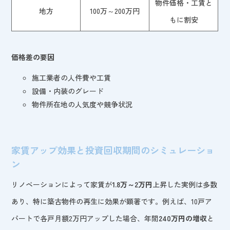
物件価格・工賃と
地方
100万～200万円
もに割安
価格差の要因
施工業者の人件費や工賃
設備・内装のグレード
物件所在地の人気度や競争状況
家賃アップ効果と投資回収期間のシミュレーショ
ン
リノベーションによって家賃が
1.8万～2万円
上昇した実例は多数
あり、特に築古物件の再生に効果が顕著です。例えば、10戸ア
パートで各戸月額2万円アップした場合、年間
240万円の増収
と