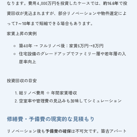
なります。費用4,000万円を投資したケースでは、
約16.6年
で投
資回収が見込まれますが、部分リノベーションや物件選定によ
って
7～10年
まで短縮できる場合もあります。
家賃上昇の実例
築40年 → フルリノベ後：家賃6万円→8万円
住宅設備のグレードアップでファミリー層や若年層の入
居率向上
投資回収の目安
総リノベ費用 ÷ 年間家賃増収
空室率や管理費の見込みも加味してシミュレーション
修繕費・予備費の現実的な見積もり
リノベーション後も
予備費の確保
は不可欠です。築古アパート