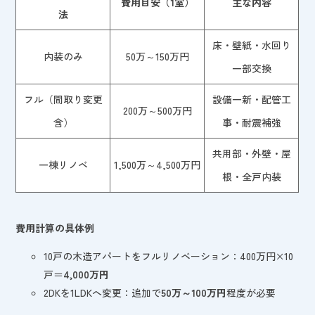
費用目安（1室）
主な内容
法
床・壁紙・水回り
内装のみ
50万～150万円
一部交換
フル（間取り変更
設備一新・配管工
200万～500万円
含）
事・耐震補強
共用部・外壁・屋
一棟リノベ
1,500万～4,500万円
根・全戸内装
費用計算の具体例
10戸の木造アパートをフルリノベーション：400万円×10
戸＝
4,000万円
2DKを1LDKへ変更：追加で
50万～100万円
程度が必要