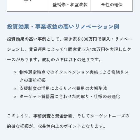
壁補修・和室改装
全性の確保
投資効果・事業収益の高いリノベーション例
投資効果の高い事例
として、空き家を
600万円で購入・リノベー
ション
し、賃貸運用によって年間家賃収入120万円を実現したケ
ースがあります。成功のカギは以下の通りです。
物件選定時点でのインスペクション実施による修繕リス
クの事前把握
支援制度の活用によるリノベ費用の大幅削減
ターゲット賃借層に合わせた間取り・仕様の最適化
このように、
事前調査
と
資金計画
、そしてターゲットニーズの
的確な把握が、収益性向上のポイントとなります。