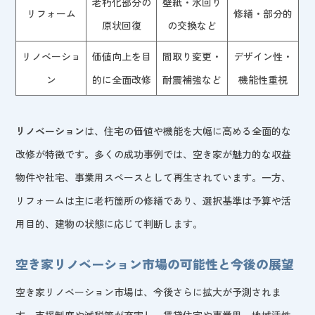
老朽化部分の
壁紙・水回り
リフォーム
修繕・部分的
原状回復
の交換など
リノベーショ
価値向上を目
間取り変更・
デザイン性・
ン
的に全面改修
耐震補強など
機能性重視
リノベーション
は、住宅の価値や機能を大幅に高める全面的な
改修が特徴です。多くの成功事例では、空き家が魅力的な収益
物件や社宅、事業用スペースとして再生されています。一方、
リフォームは主に老朽箇所の修繕であり、選択基準は予算や活
用目的、建物の状態に応じて判断します。
空き家リノベーション市場の可能性と今後の展望
空き家リノベーション市場は、今後さらに拡大が予測されま
す。支援制度や減税策が充実し、賃貸住宅や事業用、地域活性