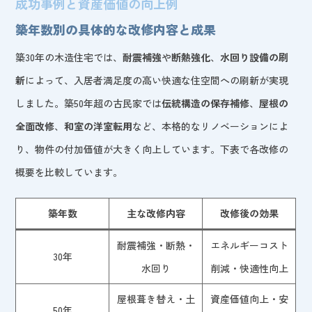
成功事例と資産価値の向上例
築年数別の具体的な改修内容と成果
築30年の木造住宅では、
耐震補強
や
断熱強化
、
水回り設備の刷
新
によって、入居者満足度の高い快適な住空間への刷新が実現
しました。築50年超の古民家では
伝統構造の保存補修
、
屋根の
全面改修
、
和室の洋室転用
など、本格的なリノベーションによ
り、物件の付加価値が大きく向上しています。下表で各改修の
概要を比較しています。
築年数
主な改修内容
改修後の効果
耐震補強・断熱・
エネルギーコスト
30年
水回り
削減・快適性向上
屋根葺き替え・土
資産価値向上・安
50年