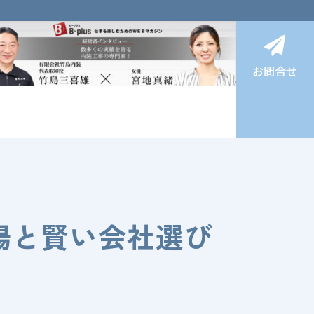

お問合せ
場と賢い会社選び