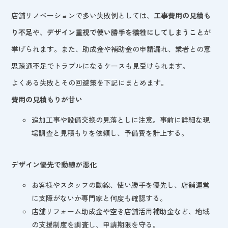
店舗リノベーションで多い失敗例としては、
工事費用の見積も
り不足
や、
デザイン重視で使い勝手を犠牲にしてしまうこと
が
挙げられます。また、助成金や補助金の申請漏れ、業者との意
思疎通不足でトラブルになるケースも見受けられます。
よくある失敗とその回避策を下記にまとめます。
費用の見積もりが甘い
追加工事や設備交換の見落としに注意。事前に詳細な現
場調査と見積もりを依頼し、予備費を計上する。
デザイン優先で動線が悪化
お客様やスタッフの動線、使い勝手を優先し、店舗運営
に支障がないか専門家と何度も確認する。
店舗リフォーム助成金や空き店舗活用補助金など、地域
の支援制度を調査し、申請期限を守る。