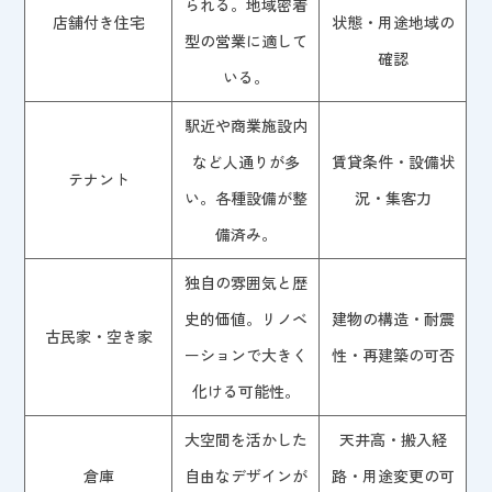
られる。地域密着
店舗付き住宅
状態・用途地域の
型の営業に適して
確認
いる。
駅近や商業施設内
など人通りが多
賃貸条件・設備状
テナント
い。各種設備が整
況・集客力
備済み。
独自の雰囲気と歴
史的価値。リノベ
建物の構造・耐震
古民家・空き家
ーションで大きく
性・再建築の可否
化ける可能性。
大空間を活かした
天井高・搬入経
倉庫
自由なデザインが
路・用途変更の可