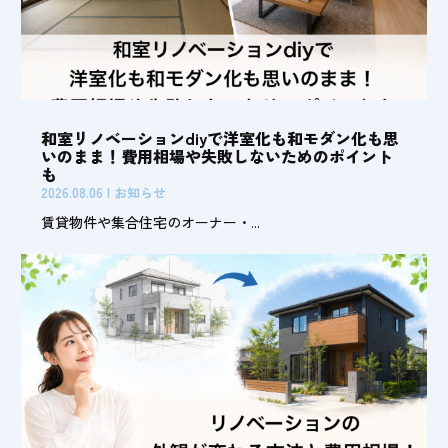
和室リノベーションdiyで洋室化も和モダン化も思
いのまま！費用相場や失敗しないためのポイント
も
2026.08.06
|
お知らせ
賃貸物件や集合住宅のオーナー・...